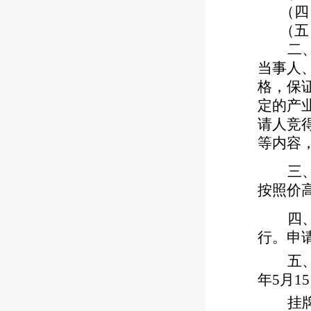
（四
（五
二
当事人
格，保
定的产
请人竞
等内容
三
按照价
四
行。申
五
年5月15
挂