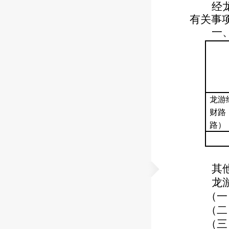
经
有关事
一
龙游
财路
路）
其
龙
（一
（二
（三